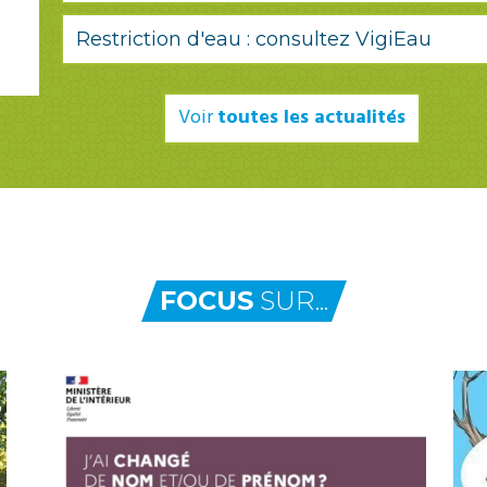
Restriction d'eau : consultez VigiEau
Voir
toutes les actualités
FOCUS
SUR...