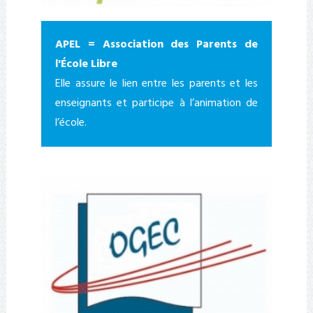
APEL = Association des Parents de
l'École Libre
Elle assure le lien entre les parents et les
enseignants et participe à l’animation de
l’école.