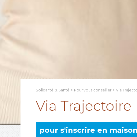
Solidarité & Santé
>
Pour vous conseiller
>
Via Traject
Via Trajectoire
pour s'inscrire en maison