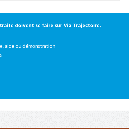
raite doivent se faire sur Via Trajectoire.
re, aide ou démonstration
e