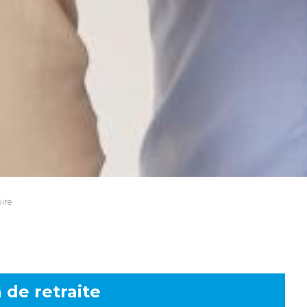
oire
 de retraite