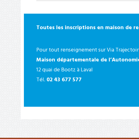
Toutes les inscriptions en maison de ret
Pour tout renseignement sur Via Trajectoi
Maison départementale de l’Autonomi
12 quai de Bootz à Laval
Tél.
02 43 677 577