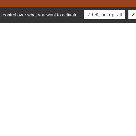
 control over what you want to activate
OK, accept all
INFOS EN UN
CLIC
Les
La
annuaires
Médiathèque